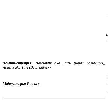
и
Администрация:
Лагентия aka Лаги (наше солнышко),
Ариель aka Tina (Ваш зайчик)
Модераторы:
В поиске