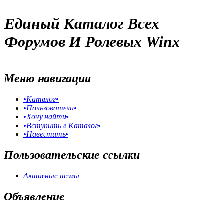
Единый Каталог Всех
Форумов И Ролевых Winx
Меню навигации
•Каталог•
•Пользователи•
•Хочу найти•
•Вступить в Каталог•
•Навестить•
Пользовательские ссылки
Активные темы
Объявление