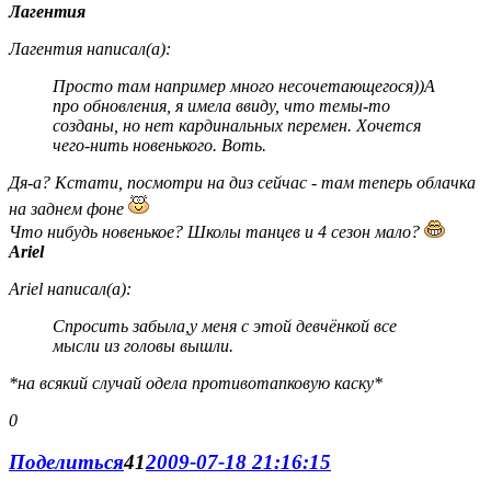
Лагентия
Лагентия написал(а):
Просто там например много несочетающегося))А
про обновления, я имела ввиду, что темы-то
созданы, но нет кардинальных перемен. Хочется
чего-нить новенького. Воть.
Дя-а? Кстати, посмотри на диз сейчас - там теперь облачка
на заднем фоне
Что нибудь новенькое? Школы танцев и 4 сезон мало?
Ariel
Ariel написал(а):
Спросить забыла,у меня с этой девчёнкой все
мысли из головы вышли.
*на всякий случай одела противотапковую каску*
0
Поделиться
41
2009-07-18 21:16:15