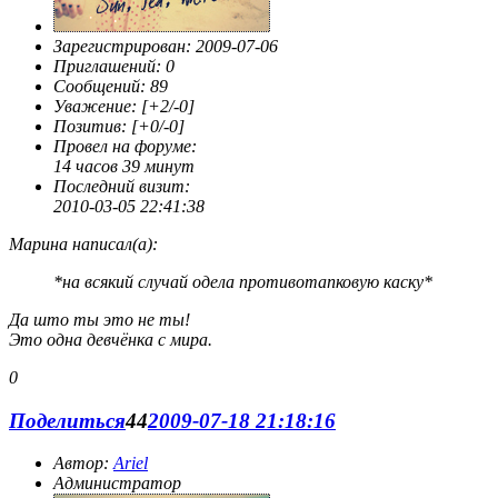
Зарегистрирован
: 2009-07-06
Приглашений:
0
Сообщений:
89
Уважение:
[+2/-0]
Позитив:
[+0/-0]
Провел на форуме:
14 часов 39 минут
Последний визит:
2010-03-05 22:41:38
Марина написал(а):
*на всякий случай одела противотапковую каску*
Да што ты это не ты!
Это одна девчёнка с мира.
0
Поделиться
44
2009-07-18 21:18:16
Автор:
Ariel
Администратор