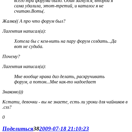
всего три форума было. Один загнулся, второй я
сама удалила, этот-третий, и каталог я не
считаю.Воть(.
Жалко(( А про что форум был?
Лагентия написал(а):
Хотела бы с кем-нить на пару форум создать...Да
вот не судьба.
Почему?
Лагентия написал(а):
Мне вообще нрава диз делать, раскручивать
форум, а потом...Мне как-то надоедает
Знакомо)))
Кстати, девочки - вы не знаете, есть ли уроки для чайников в
.css?
0
Поделиться
38
2009-07-18 21:10:23