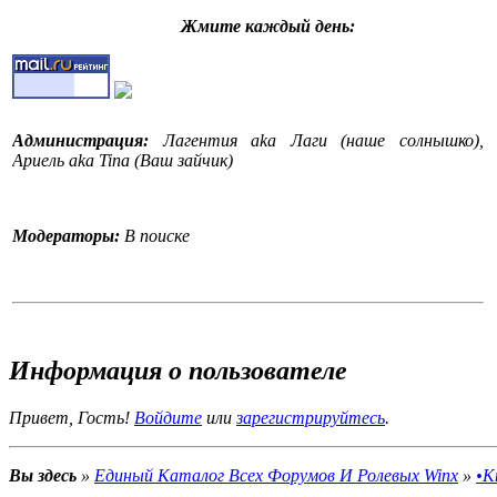
Жмите каждый день:
Администрация:
Лагентия aka Лаги (наше солнышко),
Ариель aka Tina (Ваш зайчик)
Модераторы:
В поиске
События на форуме:
На форуме стартовал конкурс
Информация о пользователе
•Конкурс рассказов WinX•.Поспешите поучаствовать!
"Конкурс рассказов WinX-это конкурс рассказов и историй,
Привет, Гость!
Войдите
или
зарегистрируйтесь
.
это, я думаю, вам уже понятно. Вы придумываете свой
рассказ, историю, стихотворение, оду, балладу, песню,
повесть, роман, детектив ( и т.д.) и выставляете её/его
Вы здесь
»
Единый Каталог Всех Форумов И Ролевых Winx
»
•К
здесь на конкурсе. Жури оценивает и вручает победителю