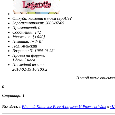
Сначала я ничего не понимала,бродила по
чатам,форумам,сайтам...Ну а потом решила сама создать
себе форум. И создала. Потом ещё и ещё. И так много раз.
Потом открыла для себя и ФотоШоп. На русском.
Откуда:
кислота в моём сердЦе?
"Издеваештся?"-спрашивали меня, "ФотоШоп на русском?
Зарегистрирован
: 2009-07-05
Это же извращение!" А я только улыбалась. Я такая.
Приглашений:
0
Странная. Хотя изо всех сил хотела быть обычной.
Сообщений:
142
Обычной. Такой как вы. Сначала я гуляла по Нету под
Уважение:
[+0/-0]
разными никами,но потом жизнь столкнула меня с двумя
Позитив:
[+2/-0]
личностями,перевернувшими мои взгляды. Эрика и Кимми.
Пол:
Женский
Они вряд ли даже подозревают о моём существовании.
Возраст:
31
[1995-06-22]
Сначала они мне не нравились. Надменные. А потом
Провел на форуме:
оказалось,что всё это глупости. Я взяла себе имя Лагги и
1 день 2 часа
начала новую жизнь. Вот так. Я
Последний визит:
увлекаюсь:литературой(совершенно
2010-02-19 16:10:02
любой),компьютером,музыкой,животными,WinX скорее
мимолётное увлечение. Поддерживаю в себе интерес к ним
В этой теме описыва
скорее от нечего делать. Вот собственно говоря и всё.
0
Страница:
1
Вы здесь
»
Единый Каталог Всех Форумов И Ролевых Winx
»
•К