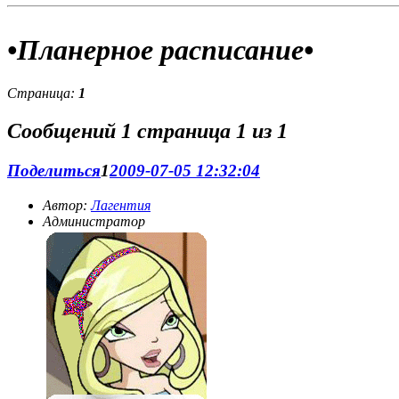
приз. Иллюстрации не обязательны, но желательны. "
•Планерное расписание•
Страница:
1
Журнал:
Наш журнал в разработке.Мы набираем
журналистов.Прими участие и ты!
Сообщений
1 страница 1 из 1
Поделиться
1
2009-07-05 12:32:04
Автор:
Лагентия
Администратор
О нашем солнышке:
Ода Лагги=) Долгое время я жила как
во сне. Абсолютно не к чему стремиться,всё есть. Учёба на
отлично,телик,комьютер. Я читала книги. Они
единственная отдушина. Я проглатывала детективы в
огромных количествах. Все удивлялись. Но мне было всё
равно. С детства я была крайне домашней девочкой. Гулять?
С друзьями? Неа. Лучше почитать,или телик посмотреть.
Стрелялки и бродилки на компе меня раздражали,глупые
сериалы раздражали,книги я перечитала по десять раз. А
потом раз. И я открыла для себя Интернет. И поняла:для
того,чтобы развлекаться необязательно выходить из дома.