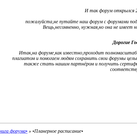
И так форум открылся 20
пожалуйста,не путайте наш форум с форумами подд
Вещь,несомненно, нужная,но она не имеет 
Дорогие Го
Итак,на форуме,как известно,проходит полномасштабны
плагиатом и помогаем людям сохранить свои форумы цел
также стать нашим партнёром и получить сертифи
соответств
нига форума•
»
•Планерное расписание•