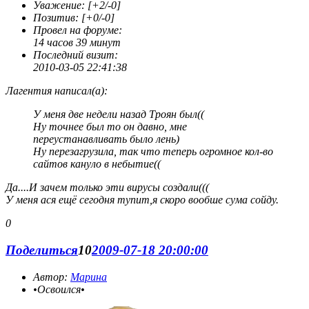
Уважение:
[+2/-0]
Позитив:
[+0/-0]
Провел на форуме:
14 часов 39 минут
Последний визит:
2010-03-05 22:41:38
Лагентия написал(а):
У меня две недели назад Троян был((
Ну точнее был то он давно, мне
переустанавливать было лень)
Ну перезагрузила, так что теперь огромное кол-во
сайтов кануло в небытие((
Да....И зачем только эти вирусы создали(((
У меня ася ещё сегодня тупит,я скоро вообше сума сойду.
0
Поделиться
10
2009-07-18 20:00:00
Автор:
Марина
•Освоился•