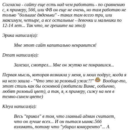
Согласна - сайту еще есть над чем работать - по сравнению
с, к примеру, 5бб, или ФВ он еще не очень, но там работаю не
только "большие дяденьки" - таких там всего три, или
максимум, четыре, а все остальные - девочки и мальчики по
12-14 лет... Так что, не грешите на это))
Эрика написал(а):
Мне этот сайт капитально ненравится!
Dream написал(а):
Залезал, смотрел... Мне он жутко не понравился...
Первая мысль, которая возникла у меня, и моих подруг, когда я
на него зашла - "Что это за розовый ужас?!"
Вообще-то,
этот стиль как бы основной (любители Винкс, ообычно,
любят розовый цвет), а так, я, к примеру, сижу на нев в
темно-синем цвете)
Kleya написал(а):
Весь "прикол" в том, что главный админ считает,
что он лучше всех... И он пытася ыинкс.5бб
взломать, потому что "убирал конкуренто"... А