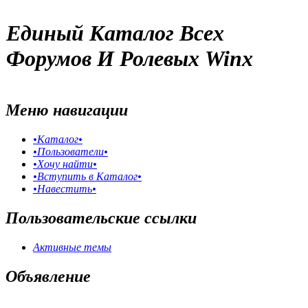
Единый Каталог Всех
Форумов И Ролевых Winx
Меню навигации
•Каталог•
•Пользователи•
•Хочу найти•
•Вступить в Каталог•
•Навестить•
Пользовательские ссылки
Активные темы
Объявление