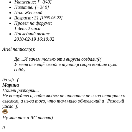
Уважение:
[+0/-0]
Позитив:
[+2/-0]
Пол:
Женский
Возраст:
31
[1995-06-22]
Провел на форуме:
1 день 2 часа
Последний визит:
2010-02-19 16:10:02
Ariel написал(а):
Да....И зачем только эти вирусы создали(((
У меня ася ещё сегодня тупит,я скоро вообше сума
сойду.
да уф...(
Марина
Пошли разборки...
Не волнуйтесь, сайт людям не нравится не из-за истории со
взломом, а из-за того, что там мало обновлений и "Розовый
ужас"))
Ну мне так в ЛС писали)
0