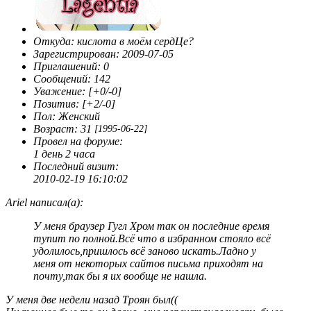
Откуда:
кислота в моём сердЦе?
Зарегистрирован
: 2009-07-05
Приглашений:
0
Сообщений:
142
Уважение:
[+0/-0]
Позитив:
[+2/-0]
Пол:
Женский
Возраст:
31
[1995-06-22]
Провел на форуме:
1 день 2 часа
Последний визит:
2010-02-19 16:10:02
Ariel написал(а):
У меня браузер Гугл Хром так он последние время
тупит по полной.Всё что в избранном стояло всё
удолилось,пришлось всё заново искать.Ладно у
меня от некоторых сайтов письма приходят на
почту,так бы я их вообще не нашла.
У меня две недели назад Троян был((