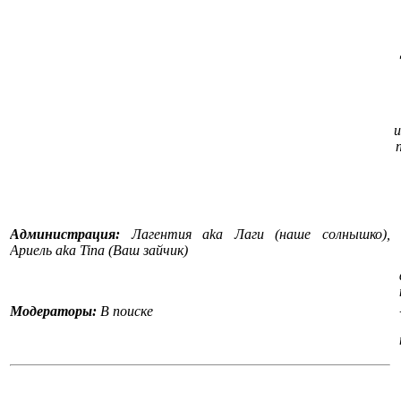
и
Администрация:
Лагентия aka Лаги (наше солнышко),
Ариель aka Tina (Ваш зайчик)
Модераторы:
В поиске