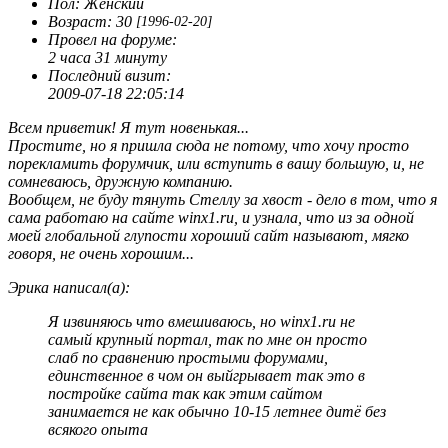
Пол:
Женский
Возраст:
30
[1996-02-20]
Провел на форуме:
2 часа 31 минуту
Последний визит:
2009-07-18 22:05:14
Всем приветик! Я тут новенькая...
Простите, но я пришла сюда не потому, что хочу просто
порекламить форумчик, или вступить в вашу большую, и, не
сомневаюсь, дружную компанию.
Вообщем, не буду тянуть Стеллу за хвост - дело в том, что я
сама работаю на сайте winx1.ru, и узнала, что из за одной
моей глобальной глупости хороший сайт называют, мягко
говоря, не очень хорошим...
Эрика написал(а):
Я извиняюсь что вмешиваюсь, но winx1.ru не
самый крупный портал, так по мне он просто
слаб по сравнению простыми форумами,
единственное в чом он выйгрывает так это в
постройке сайта так как этим сайтом
занимается не как обычно 10-15 летнее дитё без
всякого опыта