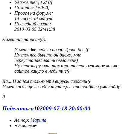
Уважение:
[+2/-0]
Позитив:
[+0/-0]
Провел на форуме:
14 часов 39 минут
Последний визит:
2010-03-05 22:41:38
Лагентия написал(а):
У меня две недели назад Троян был((
Ну точнее был то он давно, мне
переустанавливать было лень)
Ну перезагрузила, так что теперь огромное кол-во
сайтов кануло в небытие((
Да....И зачем только эти вирусы создали(((
У меня ася ещё сегодня тупит,я скоро вообше сума сойду.
0
Поделиться
10
2009-07-18 20:00:00
Автор:
Марина
•Освоился•