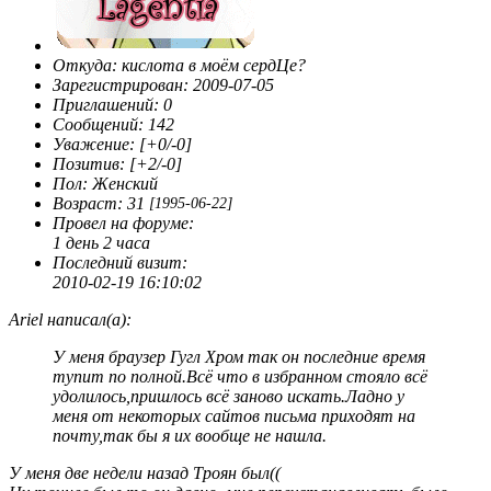
Откуда:
кислота в моём сердЦе?
Зарегистрирован
: 2009-07-05
Приглашений:
0
Сообщений:
142
Уважение:
[+0/-0]
Позитив:
[+2/-0]
Пол:
Женский
Возраст:
31
[1995-06-22]
Провел на форуме:
1 день 2 часа
Последний визит:
2010-02-19 16:10:02
Ariel написал(а):
У меня браузер Гугл Хром так он последние время
тупит по полной.Всё что в избранном стояло всё
удолилось,пришлось всё заново искать.Ладно у
меня от некоторых сайтов письма приходят на
почту,так бы я их вообще не нашла.
У меня две недели назад Троян был((