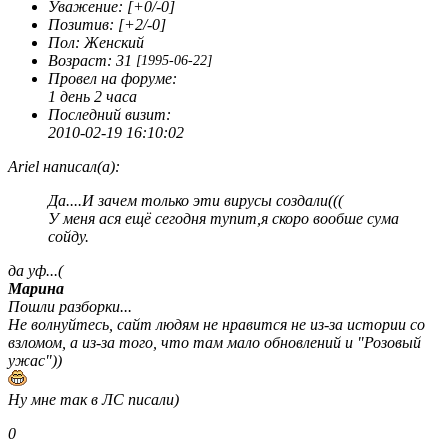
Уважение:
[+0/-0]
Позитив:
[+2/-0]
Пол:
Женский
Возраст:
31
[1995-06-22]
Провел на форуме:
1 день 2 часа
Последний визит:
2010-02-19 16:10:02
Ariel написал(а):
Да....И зачем только эти вирусы создали(((
У меня ася ещё сегодня тупит,я скоро вообше сума
сойду.
да уф...(
Марина
Пошли разборки...
Не волнуйтесь, сайт людям не нравится не из-за истории со
взломом, а из-за того, что там мало обновлений и "Розовый
ужас"))
Ну мне так в ЛС писали)
0