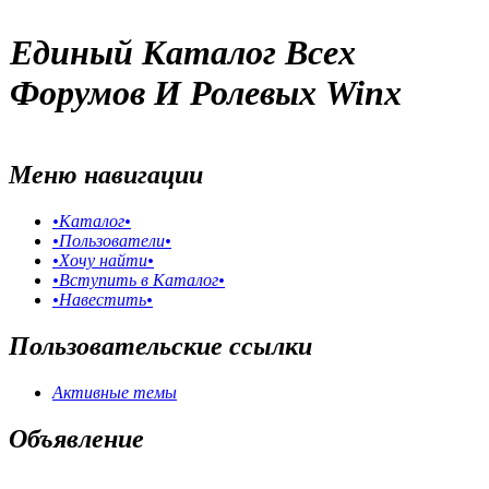
Единый Каталог Всех
Форумов И Ролевых Winx
Меню навигации
•Каталог•
•Пользователи•
•Хочу найти•
•Вступить в Каталог•
•Навестить•
Пользовательские ссылки
Активные темы
Объявление