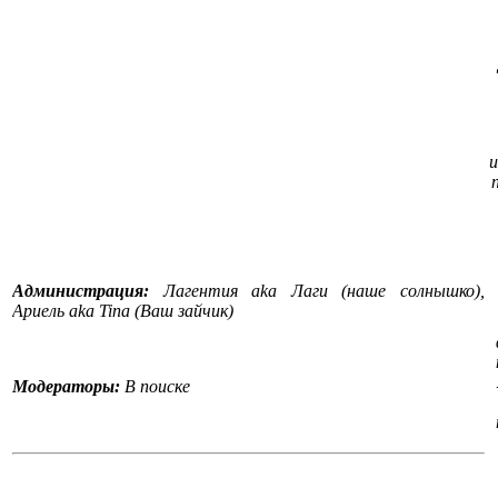
и
Администрация:
Лагентия aka Лаги (наше солнышко),
Ариель aka Tina (Ваш зайчик)
Модераторы:
В поиске