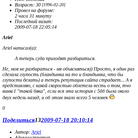
Возраст:
30
[1996-02-20]
Провел на форуме:
2 часа 31 минуту
Последний визит:
2009-07-18 22:05:14
Ariel
Ariel написал(а):
А теперь суда приходят разбираться.
Не, моя не разбираться - мя объясняться)) Просто, я один раз
сделала глупость (бландынка на то и бландынка, что бы
глупости делать) а теперь репутация сайта страдает... А я
представляю, с какой скоростью облетела весть о том, тчо
винкс1 "такой бяка", если вся эта история с 5бб была около
двух недель назад, и об этом знало всего 5 человек
0
Поделиться
13
2009-07-18 20:10:14
Автор:
Ariel
Администратор