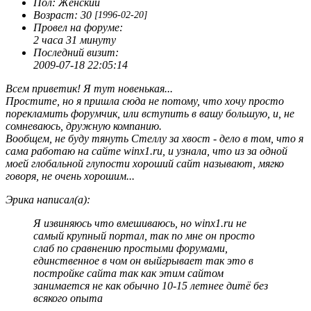
Пол:
Женский
Возраст:
30
[1996-02-20]
Провел на форуме:
2 часа 31 минуту
Последний визит:
2009-07-18 22:05:14
Всем приветик! Я тут новенькая...
Простите, но я пришла сюда не потому, что хочу просто
порекламить форумчик, или вступить в вашу большую, и, не
сомневаюсь, дружную компанию.
Вообщем, не буду тянуть Стеллу за хвост - дело в том, что я
сама работаю на сайте winx1.ru, и узнала, что из за одной
моей глобальной глупости хороший сайт называют, мягко
говоря, не очень хорошим...
Эрика написал(а):
Я извиняюсь что вмешиваюсь, но winx1.ru не
самый крупный портал, так по мне он просто
слаб по сравнению простыми форумами,
единственное в чом он выйгрывает так это в
постройке сайта так как этим сайтом
занимается не как обычно 10-15 летнее дитё без
всякого опыта