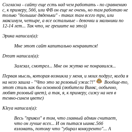
Согласна - сайту еще есть над чем работать - по сравнению
с, к примеру, 5бб, или ФВ он еще не очень, но там работаю не
только "большие дяденьки" - таких там всего три, или
максимум, четыре, а все остальные - девочки и мальчики по
12-14 лет... Так что, не грешите на это))
Эрика написал(а):
Мне этот сайт капитально ненравится!
Dream написал(а):
Залезал, смотрел... Мне он жутко не понравился...
Первая мысль, которая возникла у меня, и моих подруг, когда я
на него зашла - "Что это за розовый ужас?!"
Вообще-то,
этот стиль как бы основной (любители Винкс, ообычно,
любят розовый цвет), а так, я, к примеру, сижу на нев в
темно-синем цвете)
Kleya написал(а):
Весь "прикол" в том, что главный админ считает,
что он лучше всех... И он пытася ыинкс.5бб
взломать, потому что "убирал конкуренто"... А