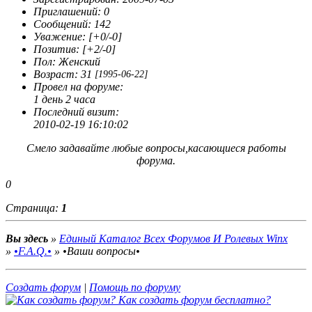
скорее от нечего делать. Вот собственно говоря и всё.
Приглашений:
0
Сообщений:
142
Уважение:
[+0/-0]
Позитив:
[+2/-0]
Пол:
Женский
Возраст:
31
[1995-06-22]
Провел на форуме:
1 день 2 часа
Последний визит:
2010-02-19 16:10:02
Смело задавайте любые вопросы,касающиеся работы
форума.
0
Страница:
1
Вы здесь
»
Единый Каталог Всех Форумов И Ролевых Winx
»
•F.A.Q.•
»
•Ваши вопросы•
Создать форум
|
Помощь по форуму