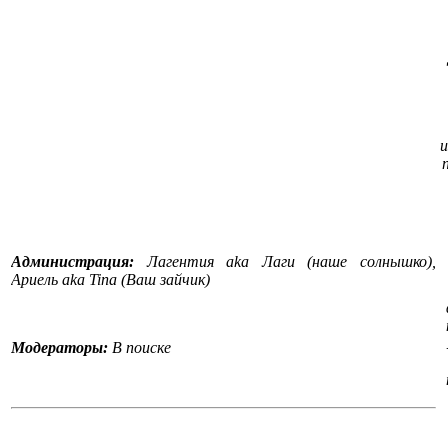
и
Администрация:
Лагентия aka Лаги (наше солнышко),
Ариель aka Tina (Ваш зайчик)
Модераторы:
В поиске