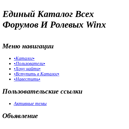
Единый Каталог Всех
Форумов И Ролевых Winx
Меню навигации
•Каталог•
•Пользователи•
•Хочу найти•
•Вступить в Каталог•
•Навестить•
Пользовательские ссылки
Активные темы
Объявление