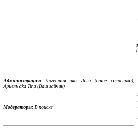
и
Администрация:
Лагентия aka Лаги (наше солнышко),
Ариель aka Tina (Ваш зайчик)
Модераторы:
В поиске