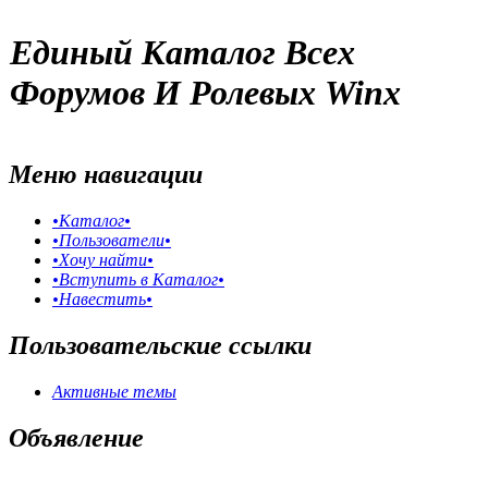
Единый Каталог Всех
Форумов И Ролевых Winx
Меню навигации
•Каталог•
•Пользователи•
•Хочу найти•
•Вступить в Каталог•
•Навестить•
Пользовательские ссылки
Активные темы
Объявление