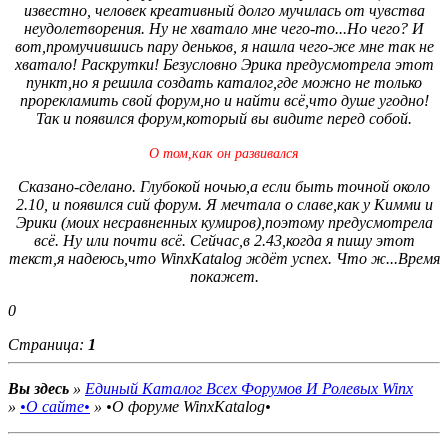
известно, человек креативный долго мучилась от чувства
неудолетворения. Ну не хватало мне чего-то...Но чего? И
вот,промучившись пару деньков, я нашла чего-же мне так не
хватало! Раскрутки! Безусловно Эрика предусмотрела этот
пункт,но я решила создать каталог,где можно не только
прорекламить свой форум,но и найти всё,что душе угодно!
Так и появился форум,который вы видите перед собой.
О том,как он развивался
Сказано-сделано. Глубокой ночью,а если быть точной около
2.10, и появился сий форум. Я мечтала о славе,как у Кимми и
Эрики (моих несравненных кумиров),поэтому предусмотрела
всё. Ну или почти всё. Сейчас,в 2.43,когда я пишу этот
текст,я надеюсь,что WinxKatalog ждёт успех. Что ж...Время
покажет.
0
Страница:
1
Вы здесь
»
Единый Каталог Всех Форумов И Ролевых Winx
»
•О сайте•
»
•О форуме WinxKatalog•