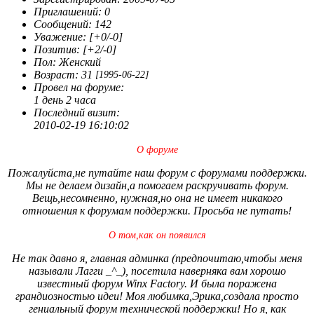
скорее от нечего делать. Вот собственно говоря и всё.
Приглашений:
0
Сообщений:
142
Уважение:
[+0/-0]
Позитив:
[+2/-0]
Пол:
Женский
Возраст:
31
[1995-06-22]
Провел на форуме:
1 день 2 часа
Последний визит:
2010-02-19 16:10:02
О форуме
Пожалуйста,не путайте наш форум с форумами поддержки.
Мы не делаем дизайн,а помогаем раскручивать форум.
Вещь,несомненно, нужная,но она не имеет никакого
отношения к форумам поддержки. Просьба не путать!
О том,как он появился
Не так давно я, главная админка (предпочитаю,чтобы меня
называли Лагги _^_), посетила наверняка вам хорошо
известный форум Winx Factory. И была поражена
грандиозностью идеи! Моя любимка,Эрика,создала просто
гениальный форум технической поддержки! Но я, как