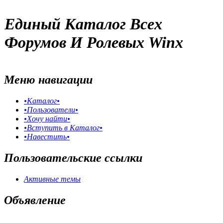
Единый Каталог Всех
Форумов И Ролевых Winx
Меню навигации
•Каталог•
•Пользователи•
•Хочу найти•
•Вступить в Каталог•
•Навестить•
Пользовательские ссылки
Активные темы
Объявление