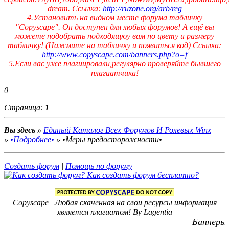
dream. Ссылка:
http://ruzone.org/arb/reg
4.Установить на видном месте форума табличку
"Copyscape". Он доступен для любых форумов! А ещё вы
можете подобрать подходящюу вам по цвету и размеру
табличку! (Нажмите на табличку и появиться код) Ссылка:
http://www.copyscape.com/banners.php?o=f
5.Если вас уже плагиировали,регулярно проверяйте бывшего
плагиатчика!
0
Страница:
1
Вы здесь
»
Единый Каталог Всех Форумов И Ролевых Winx
»
•Подробнее•
»
•Меры предосторожности•
Создать форум
|
Помощь по форуму
Copyscape|| Любая скаченная на свои ресурсы информация
является плагиатом! By Lagentia
Баннеры: