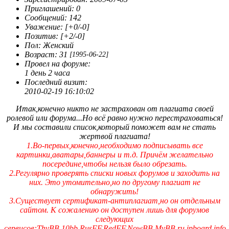
скорее от нечего делать. Вот собственно говоря и всё.
Приглашений:
0
Сообщений:
142
Уважение:
[+0/-0]
Позитив:
[+2/-0]
Пол:
Женский
Возраст:
31
[1995-06-22]
Провел на форуме:
1 день 2 часа
Последний визит:
2010-02-19 16:10:02
Итак,конечно никто не застрахован от плагиата своей
ролевой или форума...Но всё равно нужно перестраховаться!
И мы составили список,который поможет вам не стать
жертвой плагиата!
1.Во-первых,конечно,необходимо подписывать все
картинки,аватары,баннеры и т.д. Причём желательно
посередине,чтобы нельзя было обрезать.
2.Регулярно проверять списки новых форумов и заходить на
них. Это утомительно,но по другому плагиат не
обнаружить!
3.Существует сертификат-антиплагиат,но он отдельным
сайтом. К сожалению он доступен лишь для форумов
следующих
сервисов:ThyBB,10bb,RusFF,RedFF,NowBB,MyBB.ru,ipboard.info