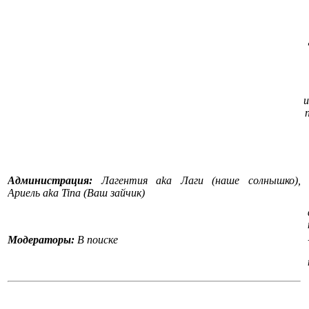
и
Администрация:
Лагентия aka Лаги (наше солнышко),
Ариель aka Tina (Ваш зайчик)
Модераторы:
В поиске