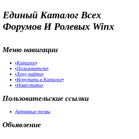
Единый Каталог Всех
Форумов И Ролевых Winx
Меню навигации
•Каталог•
•Пользователи•
•Хочу найти•
•Вступить в Каталог•
•Навестить•
Пользовательские ссылки
Активные темы
Объявление