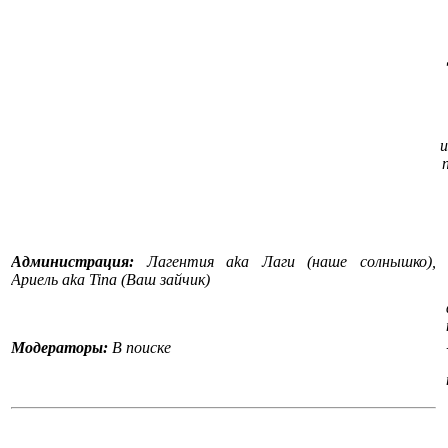
и
Администрация:
Лагентия aka Лаги (наше солнышко),
Ариель aka Tina (Ваш зайчик)
Модераторы:
В поиске