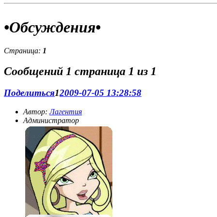
приз. Иллюстрации не обязательны, но желательны. "
•Обсуждения•
Страница:
1
Журнал:
Наш журнал в разработке.Мы набираем
журналистов.Прими участие и ты!
Сообщений
1 страница 1 из 1
Поделиться
1
2009-07-05 13:28:58
Автор:
Лагентия
Администратор
О нашем солнышке:
Ода Лагги=) Долгое время я жила как
во сне. Абсолютно не к чему стремиться,всё есть. Учёба на
отлично,телик,комьютер. Я читала книги. Они
единственная отдушина. Я проглатывала детективы в
огромных количествах. Все удивлялись. Но мне было всё
равно. С детства я была крайне домашней девочкой. Гулять?
С друзьями? Неа. Лучше почитать,или телик посмотреть.
Стрелялки и бродилки на компе меня раздражали,глупые
сериалы раздражали,книги я перечитала по десять раз. А
потом раз. И я открыла для себя Интернет. И поняла:для
того,чтобы развлекаться необязательно выходить из дома.