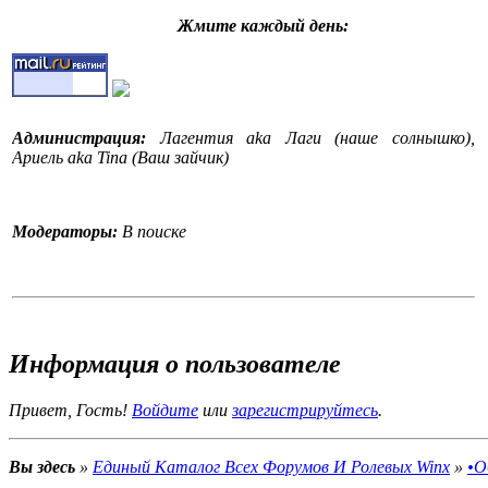
Жмите каждый день:
Администрация:
Лагентия aka Лаги (наше солнышко),
Ариель aka Tina (Ваш зайчик)
Модераторы:
В поиске
События на форуме:
На форуме стартовал конкурс
Информация о пользователе
•Конкурс рассказов WinX•.Поспешите поучаствовать!
"Конкурс рассказов WinX-это конкурс рассказов и историй,
Привет, Гость!
Войдите
или
зарегистрируйтесь
.
это, я думаю, вам уже понятно. Вы придумываете свой
рассказ, историю, стихотворение, оду, балладу, песню,
повесть, роман, детектив ( и т.д.) и выставляете её/его
Вы здесь
»
Единый Каталог Всех Форумов И Ролевых Winx
»
•О
здесь на конкурсе. Жури оценивает и вручает победителю