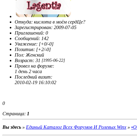
Сначала я ничего не понимала,бродила по
чатам,форумам,сайтам...Ну а потом решила сама создать
себе форум. И создала. Потом ещё и ещё. И так много раз.
Потом открыла для себя и ФотоШоп. На русском.
Откуда:
кислота в моём сердЦе?
"Издеваештся?"-спрашивали меня, "ФотоШоп на русском?
Зарегистрирован
: 2009-07-05
Это же извращение!" А я только улыбалась. Я такая.
Приглашений:
0
Странная. Хотя изо всех сил хотела быть обычной.
Сообщений:
142
Обычной. Такой как вы. Сначала я гуляла по Нету под
Уважение:
[+0/-0]
разными никами,но потом жизнь столкнула меня с двумя
Позитив:
[+2/-0]
личностями,перевернувшими мои взгляды. Эрика и Кимми.
Пол:
Женский
Они вряд ли даже подозревают о моём существовании.
Возраст:
31
[1995-06-22]
Сначала они мне не нравились. Надменные. А потом
Провел на форуме:
оказалось,что всё это глупости. Я взяла себе имя Лагги и
1 день 2 часа
начала новую жизнь. Вот так. Я
Последний визит:
увлекаюсь:литературой(совершенно
2010-02-19 16:10:02
любой),компьютером,музыкой,животными,WinX скорее
мимолётное увлечение. Поддерживаю в себе интерес к ним
скорее от нечего делать. Вот собственно говоря и всё.
0
Страница:
1
Вы здесь
»
Единый Каталог Всех Форумов И Ролевых Winx
»
•О