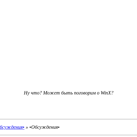
Ну что? Может быть поговорим о WinX?
бсуждения•
»
•Обсуждения•