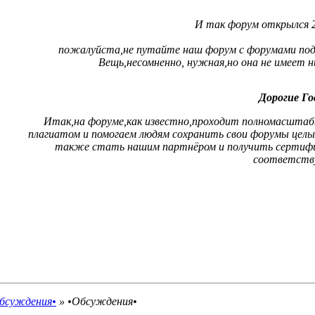
И так форум открылся 20
пожалуйста,не путайте наш форум с форумами подд
Вещь,несомненно, нужная,но она не имеет 
Дорогие Го
Итак,на форуме,как известно,проходит полномасштабны
плагиатом и помогаем людям сохранить свои форумы цел
также стать нашим партнёром и получить сертифи
соответств
бсуждения•
»
•Обсуждения•