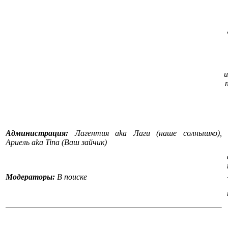
и
Администрация:
Лагентия aka Лаги (наше солнышко),
Ариель aka Tina (Ваш зайчик)
Модераторы:
В поиске