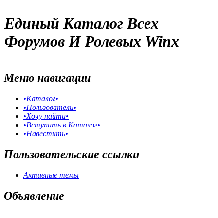
Единый Каталог Всех
Форумов И Ролевых Winx
Меню навигации
•Каталог•
•Пользователи•
•Хочу найти•
•Вступить в Каталог•
•Навестить•
Пользовательские ссылки
Активные темы
Объявление