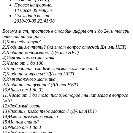
скорее от нечего делать. Вот собственно говоря и всё.
Провел на форуме:
14 часов 39 минут
Последний визит:
2010-03-05 22:41:38
Возьми лист, проставь в столбик цифры от 1 до 24, и теперь
отвечай на вопросы:
1)Как тебя зовут?
2)Любишь мечтать? (на этот вопрос отвечай ДА или НЕТ)
3)Любишь мороженое? (ДА или НЕТ)
4)Имя знакомого мальчика
5)Число от 1 до 100
6)Что любишь: сладкое, горькое, соленое и т.д.
7)Любишь конфеты? (ДА или НЕТ)
8)Имя знакомого мальчика
9)Любишь танцевать? (ДА или НЕТ)
10)Число от 1 до 32
11)Число от 1 до того числа, которое ты написала в вопросе
№10
12)Любимый зверь
13)Любишь, когда тебе гадают? (ДА илиНЕТ)
14)Имя знакомого мальчика
15)На чем спишь?
16)Число от 1 до 3
17)Любимое выражение