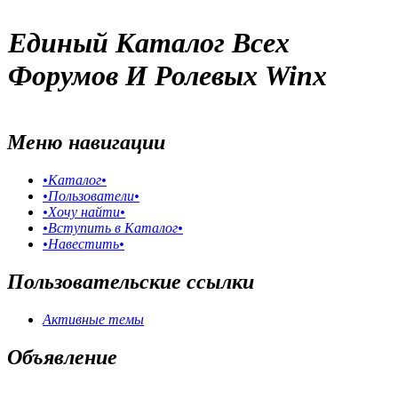
Единый Каталог Всех
Форумов И Ролевых Winx
Меню навигации
•Каталог•
•Пользователи•
•Хочу найти•
•Вступить в Каталог•
•Навестить•
Пользовательские ссылки
Активные темы
Объявление