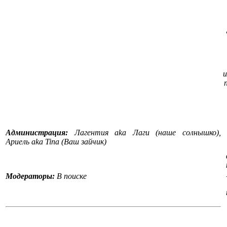
и
Администрация:
Лагентия aka Лаги (наше солнышко),
Ариель aka Tina (Ваш зайчик)
Модераторы:
В поиске