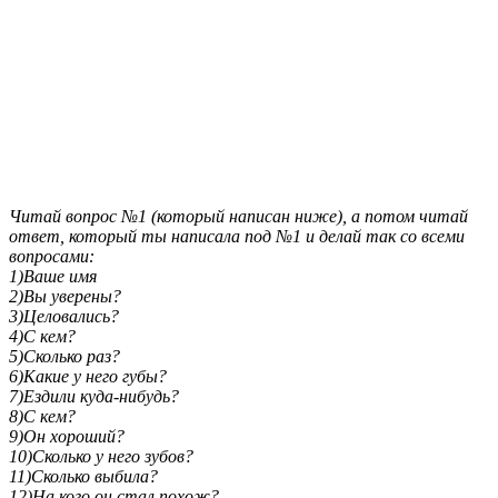
Читай вопрос №1 (который написан ниже), а потом читай
ответ, который ты написала под №1 и делай так со всеми
вопросами:
1)Ваше имя
2)Вы уверены?
3)Целовались?
4)С кем?
5)Сколько раз?
6)Какие у него губы?
7)Ездили куда-нибудь?
8)С кем?
9)Он хороший?
10)Сколько у него зубов?
11)Сколько выбила?
12)На кого он стал похож?