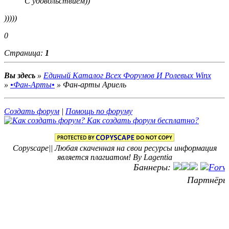
С удовольствием))
)))))
0
Страница:
1
Вы здесь
»
Единый Каталог Всех Форумов И Ролевых Winx
»
•Фан-Арты•
»
Фан-арты Ариель
Создать форум
|
Помощь по форуму
Copyscape|| Любая скаченная на свои ресурсы информация
является плагиатом! By Lagentia
Баннеры:
Партнёры: