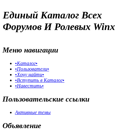
Единый Каталог Всех
Форумов И Ролевых Winx
Меню навигации
•Каталог•
•Пользователи•
•Хочу найти•
•Вступить в Каталог•
•Навестить•
Пользовательские ссылки
Активные темы
Объявление