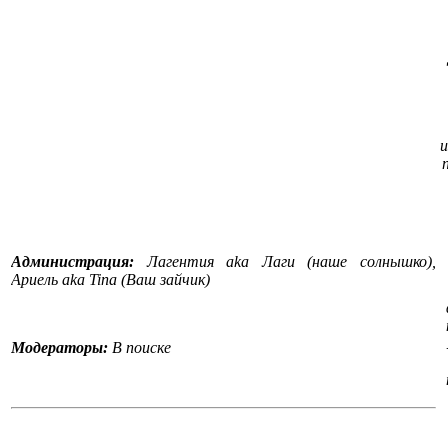
и
Администрация:
Лагентия aka Лаги (наше солнышко),
Ариель aka Tina (Ваш зайчик)
Модераторы:
В поиске