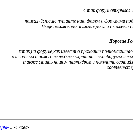
И так форум открылся 20
пожалуйста,не путайте наш форум с форумами подд
Вещь,несомненно, нужная,но она не имеет 
Дорогие Го
Итак,на форуме,как известно,проходит полномасштабны
плагиатом и помогаем людям сохранить свои форумы цел
также стать нашим партнёром и получить сертифи
соответств
гры•
»
•Слова•