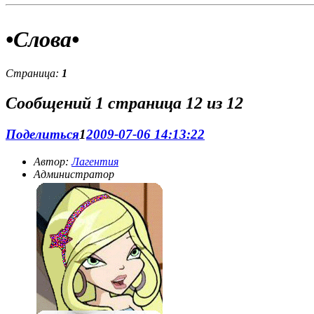
приз. Иллюстрации не обязательны, но желательны. "
•Слова•
Страница:
1
Журнал:
Наш журнал в разработке.Мы набираем
журналистов.Прими участие и ты!
Сообщений
1 страница 12 из 12
Поделиться
1
2009-07-06 14:13:22
Автор:
Лагентия
Администратор
О нашем солнышке:
Ода Лагги=) Долгое время я жила как
во сне. Абсолютно не к чему стремиться,всё есть. Учёба на
отлично,телик,комьютер. Я читала книги. Они
единственная отдушина. Я проглатывала детективы в
огромных количествах. Все удивлялись. Но мне было всё
равно. С детства я была крайне домашней девочкой. Гулять?
С друзьями? Неа. Лучше почитать,или телик посмотреть.
Стрелялки и бродилки на компе меня раздражали,глупые
сериалы раздражали,книги я перечитала по десять раз. А
потом раз. И я открыла для себя Интернет. И поняла:для
того,чтобы развлекаться необязательно выходить из дома.