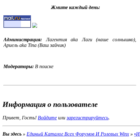
Жмите каждый день:
Администрация:
Лагентия aka Лаги (наше солнышко),
Ариель aka Tina (Ваш зайчик)
Модераторы:
В поиске
События на форуме:
На форуме стартовал конкурс
Информация о пользователе
•Конкурс рассказов WinX•.Поспешите поучаствовать!
"Конкурс рассказов WinX-это конкурс рассказов и историй,
Привет, Гость!
Войдите
или
зарегистрируйтесь
.
это, я думаю, вам уже понятно. Вы придумываете свой
рассказ, историю, стихотворение, оду, балладу, песню,
повесть, роман, детектив ( и т.д.) и выставляете её/его
Вы здесь
»
Единый Каталог Всех Форумов И Ролевых Winx
»
•И
здесь на конкурсе. Жури оценивает и вручает победителю