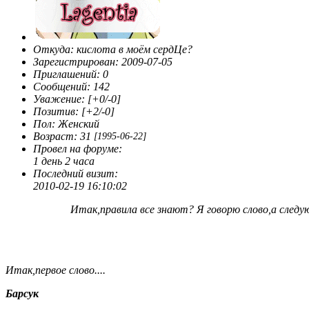
Сначала я ничего не понимала,бродила по
чатам,форумам,сайтам...Ну а потом решила сама создать
себе форум. И создала. Потом ещё и ещё. И так много раз.
Потом открыла для себя и ФотоШоп. На русском.
Откуда:
кислота в моём сердЦе?
"Издеваештся?"-спрашивали меня, "ФотоШоп на русском?
Зарегистрирован
: 2009-07-05
Это же извращение!" А я только улыбалась. Я такая.
Приглашений:
0
Странная. Хотя изо всех сил хотела быть обычной.
Сообщений:
142
Обычной. Такой как вы. Сначала я гуляла по Нету под
Уважение:
[+0/-0]
разными никами,но потом жизнь столкнула меня с двумя
Позитив:
[+2/-0]
личностями,перевернувшими мои взгляды. Эрика и Кимми.
Пол:
Женский
Они вряд ли даже подозревают о моём существовании.
Возраст:
31
[1995-06-22]
Сначала они мне не нравились. Надменные. А потом
Провел на форуме:
оказалось,что всё это глупости. Я взяла себе имя Лагги и
1 день 2 часа
начала новую жизнь. Вот так. Я
Последний визит:
увлекаюсь:литературой(совершенно
2010-02-19 16:10:02
любой),компьютером,музыкой,животными,WinX скорее
мимолётное увлечение. Поддерживаю в себе интерес к ним
Итак,правила все знают? Я говорю слово,а следую
скорее от нечего делать. Вот собственно говоря и всё.
Итак,первое слово....
Барсук