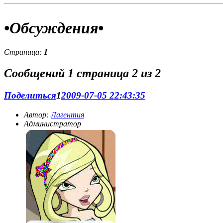
приз. Иллюстрации не обязательны, но желательны. "
•Обсуждения•
Страница:
1
Журнал:
Наш журнал в разработке.Мы набираем
журналистов.Прими участие и ты!
Сообщений
1 страница 2 из 2
Поделиться
1
2009-07-05 22:43:35
Автор:
Лагентия
Администратор
О нашем солнышке:
Ода Лагги=) Долгое время я жила как
во сне. Абсолютно не к чему стремиться,всё есть. Учёба на
отлично,телик,комьютер. Я читала книги. Они
единственная отдушина. Я проглатывала детективы в
огромных количествах. Все удивлялись. Но мне было всё
равно. С детства я была крайне домашней девочкой. Гулять?
С друзьями? Неа. Лучше почитать,или телик посмотреть.
Стрелялки и бродилки на компе меня раздражали,глупые
сериалы раздражали,книги я перечитала по десять раз. А
потом раз. И я открыла для себя Интернет. И поняла:для
того,чтобы развлекаться необязательно выходить из дома.