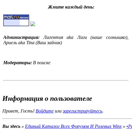
Жмите каждый день:
Администрация:
Лагентия aka Лаги (наше солнышко),
Ариель aka Tina (Ваш зайчик)
Модераторы:
В поиске
События на форуме:
На форуме стартовал конкурс
Информация о пользователе
•Конкурс рассказов WinX•.Поспешите поучаствовать!
"Конкурс рассказов WinX-это конкурс рассказов и историй,
Привет, Гость!
Войдите
или
зарегистрируйтесь
.
это, я думаю, вам уже понятно. Вы придумываете свой
рассказ, историю, стихотворение, оду, балладу, песню,
повесть, роман, детектив ( и т.д.) и выставляете её/его
Вы здесь
»
Единый Каталог Всех Форумов И Ролевых Winx
»
•Р
здесь на конкурсе. Жури оценивает и вручает победителю