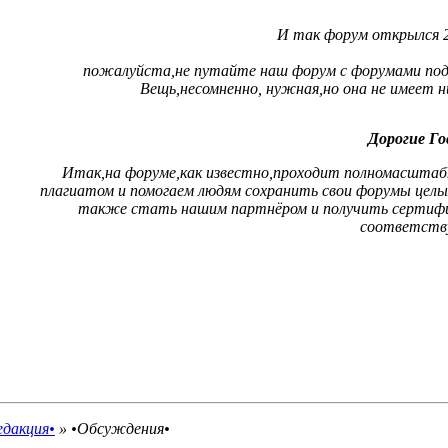
И так форум открылся 20
пожалуйста,не путайте наш форум с форумами подд
Вещь,несомненно, нужная,но она не имеет 
Дорогие Го
Итак,на форуме,как известно,проходит полномасштабны
плагиатом и помогаем людям сохранить свои форумы цел
также стать нашим партнёром и получить сертифи
соответств
едакция•
»
•Обсуждения•