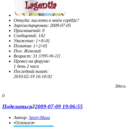
Сначала я ничего не понимала,бродила по
чатам,форумам,сайтам...Ну а потом решила сама создать
себе форум. И создала. Потом ещё и ещё. И так много раз.
Потом открыла для себя и ФотоШоп. На русском.
Откуда:
кислота в моём сердЦе?
"Издеваештся?"-спрашивали меня, "ФотоШоп на русском?
Зарегистрирован
: 2009-07-05
Это же извращение!" А я только улыбалась. Я такая.
Приглашений:
0
Странная. Хотя изо всех сил хотела быть обычной.
Сообщений:
142
Обычной. Такой как вы. Сначала я гуляла по Нету под
Уважение:
[+0/-0]
разными никами,но потом жизнь столкнула меня с двумя
Позитив:
[+2/-0]
личностями,перевернувшими мои взгляды. Эрика и Кимми.
Пол:
Женский
Они вряд ли даже подозревают о моём существовании.
Возраст:
31
[1995-06-22]
Сначала они мне не нравились. Надменные. А потом
Провел на форуме:
оказалось,что всё это глупости. Я взяла себе имя Лагги и
1 день 2 часа
начала новую жизнь. Вот так. Я
Последний визит:
увлекаюсь:литературой(совершенно
2010-02-19 16:10:02
любой),компьютером,музыкой,животными,WinX скорее
мимолётное увлечение. Поддерживаю в себе интерес к ним
Здесь
скорее от нечего делать. Вот собственно говоря и всё.
0
Поделиться
2
2009-07-09 19:06:55
Автор:
Sport-Musa
•Освоился•