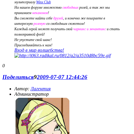
мультсериалу
Winx Club
На нашем форуме множество
свободных
ролей, а так же мы
принимаем
неканонов
!
Вы сможете найти себе
друзей
, и конечно же поиграете в
интересную
ролевую
со свободным сюжетом!
Каждый герой может получить свой
чармикс и энчантикс
и стать
полноправной феей!
Не упустите свой шанс!
Присоединяйтесь к нам!
Вход в мир волшебства!
0
Поделиться
9
2009-07-07 12:44:26
Автор:
Лагентия
Администратор