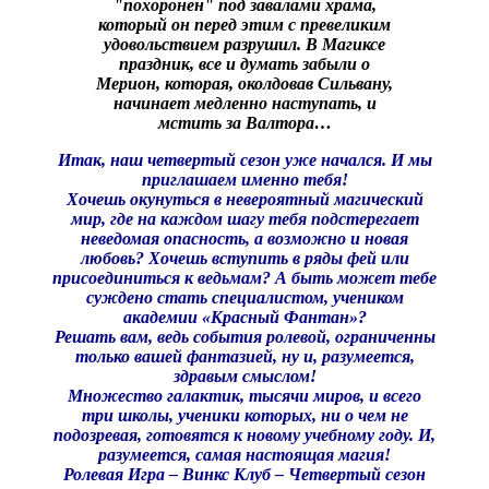
"похоронен" под завалами храма,
который он перед этим с превеликим
удовольствием разрушил. В Магиксе
праздник, все и думать забыли о
Мерион, которая, околдовав Сильвану,
начинает медленно наступать, и
мстить за Валтора…
Итак, наш четвертый сезон уже начался. И мы
приглашаем именно тебя!
Хочешь окунуться в невероятный магический
мир, где на каждом шагу тебя подстерегает
неведомая опасность, а возможно и новая
любовь? Хочешь вступить в ряды фей или
присоединиться к ведьмам? А быть может тебе
суждено стать специалистом, учеником
академии «Красный Фантан»?
Решать вам, ведь события ролевой, ограниченны
только вашей фантазией, ну и, разумеется,
здравым смыслом!
Множество галактик, тысячи миров, и всего
три школы, ученики которых, ни о чем не
подозревая, готовятся к новому учебному году. И,
разумеется, самая настоящая магия!
Ролевая Игра – Винкс Клуб – Четвертый сезон