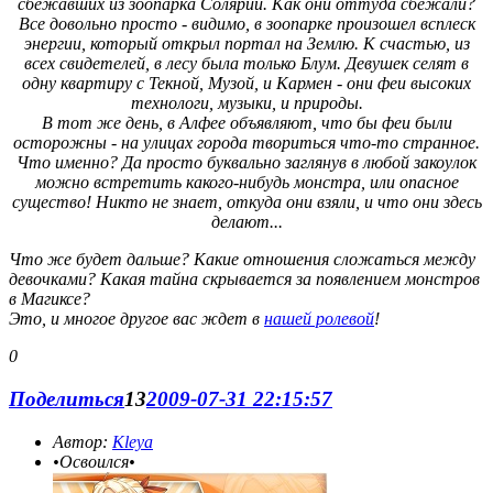
сбежавших из зоопарка Солярии. Как они оттуда сбежали?
Все довольно просто - видимо, в зоопарке произошел всплеск
энергии, который открыл портал на Землю. К счастью, из
всех свидетелей, в лесу была только Блум. Девушек селят в
одну квартиру с Текной, Музой, и Кармен - они феи высоких
технологи, музыки, и природы.
В тот же день, в Алфее объявляют, что бы феи были
осторожны - на улицах города твориться что-то странное.
Что именно? Да просто буквально заглянув в любой закоулок
можно встретить какого-нибудь монстра, или опасное
существо! Никто не знает, откуда они взяли, и что они здесь
делают...
Что же будет дальше? Какие отношения сложаться между
девочками? Какая тайна скрывается за появлением монстров
в Магиксе?
Это, и многое другое вас ждет в
нашей ролевой
!
0
Поделиться
13
2009-07-31 22:15:57
Автор:
Kleya
•Освоился•