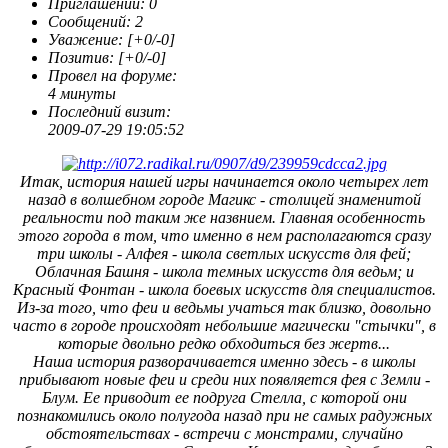
Приглашений:
0
Сообщений:
2
Уважение:
[+0/-0]
Позитив:
[+0/-0]
Провел на форуме:
4 минуты
Последний визит:
2009-07-29 19:05:52
Итак, история нашей игры начинается около четырех лет
назад в волшебном городе Магикс - столицей знаменитой
реальности под таким же назвнием. Главная особенность
этого города в том, что именно в нем располагаются сразу
три школы - Алфея - школа светлых искусств для фей;
Облачная Башня - школа темных искусств для ведьм; и
Красный Фонтан - школа боевых искусств для специалистов.
Из-за того, что феи и ведьмы учаться так близко, довольно
часто в городе происходят небольшие магически "стычки", в
которые двольно редко обходиться без жертв...
Наша история разворачивается именно здесь - в школы
прибывают новые феи и среди них появляется фея с Земли -
Блум. Ее приводит ее подруга Стелла, с которой они
познакомились около полугода назад при не самых радужных
обстоятельствах - встречи с монстрами, случайно