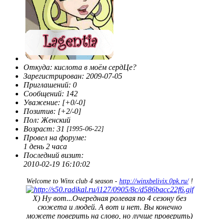
Откуда:
кислота в моём сердЦе?
Зарегистрирован
: 2009-07-05
Приглашений:
0
Сообщений:
142
Уважение:
[+0/-0]
Позитив:
[+2/-0]
Пол:
Женский
Возраст:
31
[1995-06-22]
Провел на форуме:
1 день 2 часа
Последний визит:
2010-02-19 16:10:02
Welcome to Winx club 4 season -
http://winxbelivix.0pk.ru/
!
X) Ну вот...Очередная ролевая по 4 сезону без
сюжета и людей. А вот и нет. Вы конечно
можете поверить на слово, но лучше проверить)