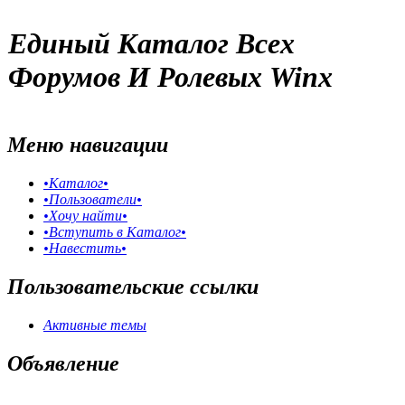
Единый Каталог Всех
Форумов И Ролевых Winx
Меню навигации
•Каталог•
•Пользователи•
•Хочу найти•
•Вступить в Каталог•
•Навестить•
Пользовательские ссылки
Активные темы
Объявление