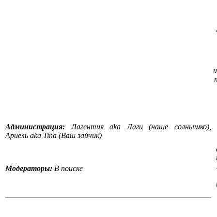
и
Администрация:
Лагентия aka Лаги (наше солнышко),
Ариель aka Tina (Ваш зайчик)
Модераторы:
В поиске