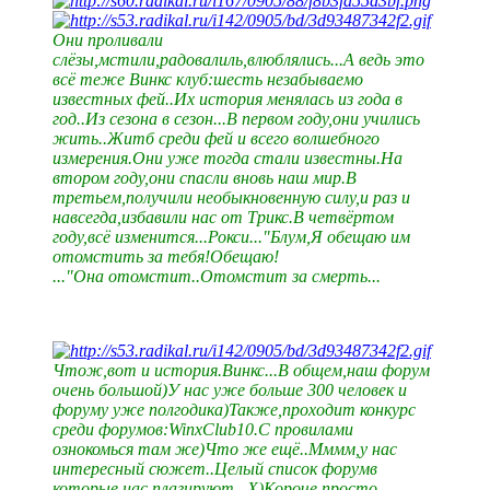
Они проливали
слёзы,мстили,радовалиль,влюблялись...А ведь это
всё теже Винкс клуб:шесть незабываемо
известных фей..Их история менялась из года в
год..Из сезона в сезон...В первом году,они учились
жить..Житб среди фей и всего волшебного
измерения.Они уже тогда стали известны.На
втором году,они спасли вновь наш мир.В
третьем,получили необыкновенную силу,и раз и
навсегда,избавили нас от Трикс.В четвёртом
году,всё изменится...Рокси..."Блум,Я обещаю им
отомстить за тебя!Обещаю!
..."Она отомстит..Отомстит за смерть...
Чтож,вот и история.Винкс...В общем,наш форум
очень большой)У нас уже больше 300 человек и
форуму уже полгодика)Также,проходит конкурс
среди форумов:WinxClub10.С провилами
ознокомься там же)Что же ещё..Мммм,у нас
интересный сюжет..Целый список форумв
которые нас плагируют...Х)Короче,просто