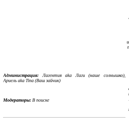
и
Администрация:
Лагентия aka Лаги (наше солнышко),
Ариель aka Tina (Ваш зайчик)
Модераторы:
В поиске