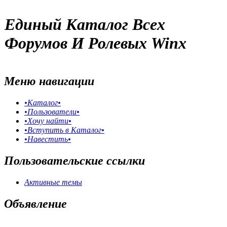
Единый Каталог Всех
Форумов И Ролевых Winx
Меню навигации
•Каталог•
•Пользователи•
•Хочу найти•
•Вступить в Каталог•
•Навестить•
Пользовательские ссылки
Активные темы
Объявление