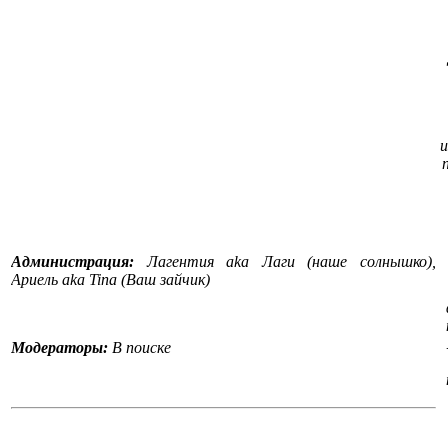
и
Администрация:
Лагентия aka Лаги (наше солнышко),
Ариель aka Tina (Ваш зайчик)
Модераторы:
В поиске