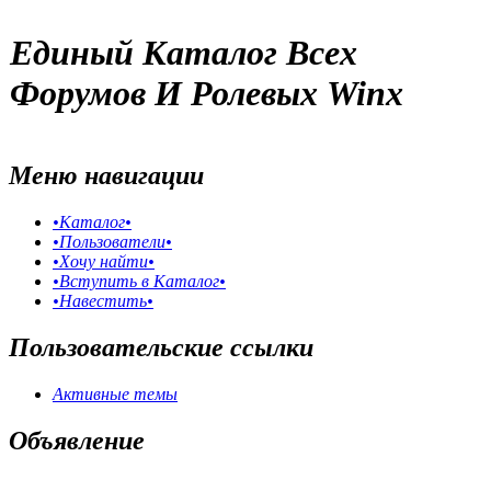
Единый Каталог Всех
Форумов И Ролевых Winx
Меню навигации
•Каталог•
•Пользователи•
•Хочу найти•
•Вступить в Каталог•
•Навестить•
Пользовательские ссылки
Активные темы
Объявление