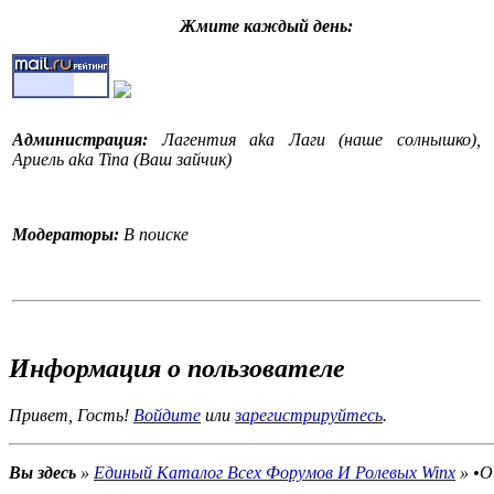
Жмите каждый день:
Администрация:
Лагентия aka Лаги (наше солнышко),
Ариель aka Tina (Ваш зайчик)
Модераторы:
В поиске
События на форуме:
На форуме стартовал конкурс
Информация о пользователе
•Конкурс рассказов WinX•.Поспешите поучаствовать!
"Конкурс рассказов WinX-это конкурс рассказов и историй,
Привет, Гость!
Войдите
или
зарегистрируйтесь
.
это, я думаю, вам уже понятно. Вы придумываете свой
рассказ, историю, стихотворение, оду, балладу, песню,
повесть, роман, детектив ( и т.д.) и выставляете её/его
Вы здесь
»
Единый Каталог Всех Форумов И Ролевых Winx
»
•О
здесь на конкурсе. Жури оценивает и вручает победителю